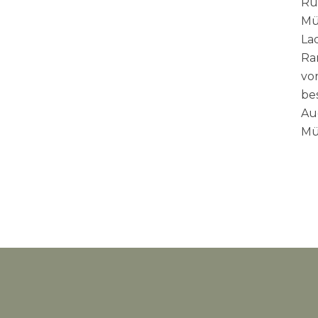
Rü
Mü
La
Ra
vo
be
Au
Mü