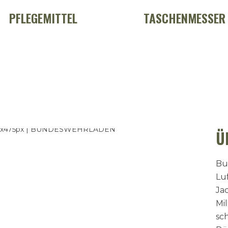
PFLEGEMITTEL
TASCHENMESSER
Ü
Bu
Lu
Ja
Mil
sc